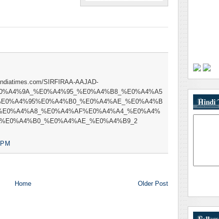
s.indiatimes.com/SIRFIRAA-AAJAD-
%E0%A4%9A_%E0%A4%95_%E0%A4%B8_%E0%A4%A5
Hindi 
%E0%A4%95%E0%A4%B0_%E0%A4%AE_%E0%A4%B
%E0%A4%A8_%E0%A4%AF%E0%A4%A4_%E0%A4%
%E0%A4%B0_%E0%A4%AE_%E0%A4%B9_2
 PM
Home
Older Post