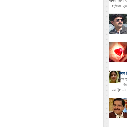
मानव प्राणी द
श्रेष्ठता प
कौन ह
आप सभी
बे
ख्वाहिश मंद ह