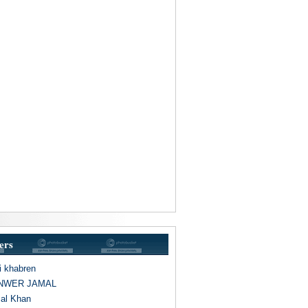
ers
i khabren
ANWER JAMAL
mal Khan