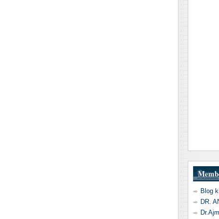
Memb
Blog k
DR. 
Dr.Aj