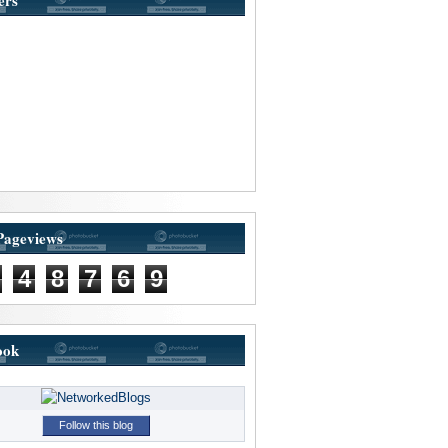
ers
Pageviews
4
8
7
6
9
ook
Follow this blog