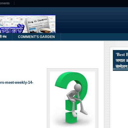
lements
in Hindi.
ली मंच
COMMENT'S GARDEN
'Best 
जमाल औ
सम्मेलन म
ers-meet-weekly-14-