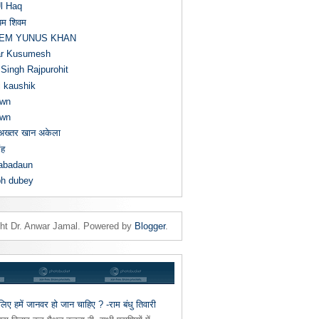
l Haq
यम शिवम
EM YUNUS KHAN
r Kusumesh
Singh Rajpurohit
i kaushik
wn
wn
ख्तर खान अकेला
ंह
abadaun
bh dubey
ght Dr. Anwar Jamal. Powered by
Blogger
.
 लिए हमें जानवर हो जान चाहिए ? -राम बंधु तिवारी