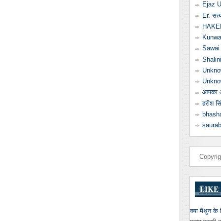
Ejaz U
Er. सत्
HAKE
Kunwa
Sawai 
Shalin
Unkno
Unkno
आपका अ
हरीश सि
bhash
saura
Copyri
LIKE
क्या मैथुन के