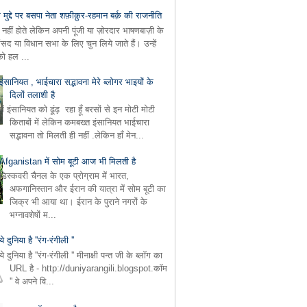
े मुद्दे पर बसपा नेता शफ़ीक़ुर-रहमान बर्क़ की राजनीति
नहीं होते लेकिन अपनी पूंजी या ज़ोरदार भाषणबाज़ी के
सद या विधान सभा के लिए चुन लिये जाते हैं। उन्हें
को हल ...
इंसानियत , भाईचारा सद्भावना मेरे ब्लोगर भाइयों के
दिलों तलाशी है
में इंसानियत को ढूंढ़ रहा हूँ बरसों से इन मोटी मोटी
किताबों में लेकिन कमबख्त इंसानियत भाईचारा
सद्भावना तो मिलती ही नहीं .लेकिन हाँ मेन...
Afganistan में सोम बूटी आज भी मिलती है
डिस्कवरी चैनल के एक प्रोग्राम में भारत,
अफगानिस्तान और ईरान की यात्रा में सोम बूटी का
जिक्र भी आया था। ईरान के पुराने नगरों के
भग्नावशेषों म...
ये दुनिया है ''रंग-रंगीली ''
ये दुनिया है ''रंग-रंगीली '' मीनाक्षी पन्त जी के ब्लॉग का
URL है - http://duniyarangili.blogspot.कॉम
'' वे अपने वि...