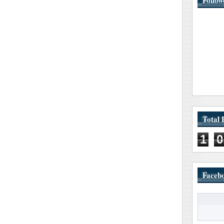
Follow
Total 
1
0
Faceb