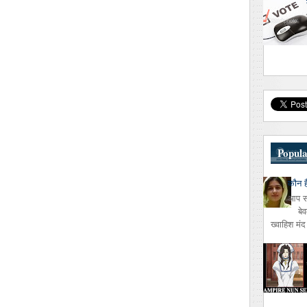
Popula
कौन ह
आप सभी
बे
ख्वाहिश मंद ह